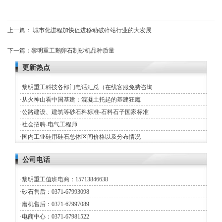
上一篇：
城市化进程加快促进移动破碎站行业的大发展
下一篇：
黎明重工鹅卵石制砂机品种质量
更新热点
·
黎明重工科技各部门电话汇总（在线客服免费咨询
·
从火神山看中国基建：混凝土托起的基建狂魔
·
公路建设、建筑等砂石料标准-石料石子国家标准
·
社会招聘-电气工程师
·
国内工业硅用硅石总体区间价格以及分布情况
公司电话
·
黎明重工值班电商：15713846638
·
砂石售后：0371-67993098
·
磨机售后：0371-67997089
·
电商中心：0371-67981522