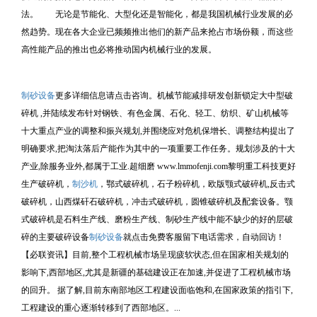
法。 无论是节能化、大型化还是智能化，都是我国机械行业发展的必
然趋势。现在各大企业已频频推出他们的新产品来抢占市场份额，而这些
高性能产品的推出也必将推动国内机械行业的发展。
制砂设备
更多详细信息请点击咨询。机械节能减排研发创新锁定大中型破
碎机 ,并陆续发布针对钢铁、有色金属、石化、轻工、纺织、矿山机械等
十大重点产业的调整和振兴规划,并围绕应对危机保增长、调整结构提出了
明确要求,把淘汰落后产能作为其中的一项重要工作任务。规划涉及的十大
产业,除服务业外,都属于工业.超细磨 www.lmmofenji.com黎明重工科技更好
生产破碎机，
制沙机
，鄂式破碎机，石子粉碎机，欧版颚式破碎机,反击式
破碎机，山西煤矸石破碎机，冲击式破碎机，圆锥破碎机及配套设备。颚
式破碎机是石料生产线、磨粉生产线、制砂生产线中能不缺少的好的层破
碎的主要破碎设备
制砂设备
就点击免费客服留下电话需求，自动回访！
【必联资讯】目前,整个工程机械市场呈现疲软状态,但在国家相关规划的
影响下,西部地区,尤其是新疆的基础建设正在加速,并促进了工程机械市场
的回升。 据了解,目前东南部地区工程建设面临饱和,在国家政策的指引下,
工程建设的重心逐渐转移到了西部地区。...