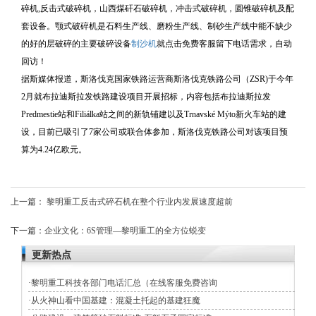
碎机,反击式破碎机，山西煤矸石破碎机，冲击式破碎机，圆锥破碎机及配
套设备。颚式破碎机是石料生产线、磨粉生产线、制砂生产线中能不缺少
的好的层破碎的主要破碎设备
制沙机
就点击免费客服留下电话需求，自动
回访！
据斯媒体报道，斯洛伐克国家铁路运营商斯洛伐克铁路公司（ZSR)于今年
2月就布拉迪斯拉发铁路建设项目开展招标，内容包括布拉迪斯拉发
Predmestie站和Filiálka站之间的新轨铺建以及Trnavské Mýto新火车站的建
设，目前已吸引了7家公司或联合体参加，斯洛伐克铁路公司对该项目预
算为4.24亿欧元。
上一篇：
黎明重工反击式碎石机在整个行业内发展速度超前
下一篇：
企业文化：6S管理—黎明重工的全方位蜕变
更新热点
·
黎明重工科技各部门电话汇总（在线客服免费咨询
·
从火神山看中国基建：混凝土托起的基建狂魔