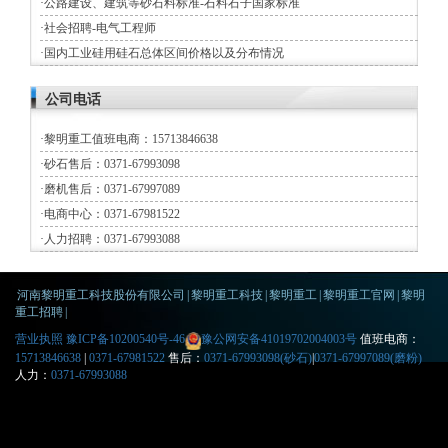
·
公路建设、建筑等砂石料标准-石料石子国家标准
·
社会招聘-电气工程师
·
国内工业硅用硅石总体区间价格以及分布情况
公司电话
·
黎明重工值班电商：15713846638
·
砂石售后：0371-67993098
·
磨机售后：0371-67997089
·
电商中心：0371-67981522
·
人力招聘：0371-67993088
河南黎明重工科技股份有限公司
|
黎明重工科技
|
黎明重工
|
黎明重工官网
|
黎明
重工招聘
|
营业执照
豫ICP备10200540号-46
豫公网安备41019702004003号
值班电商：
15713846638
|
0371-67981522
售后：
0371-67993098(砂石)
|
0371-67997089(磨粉)
人力：
0371-67993088