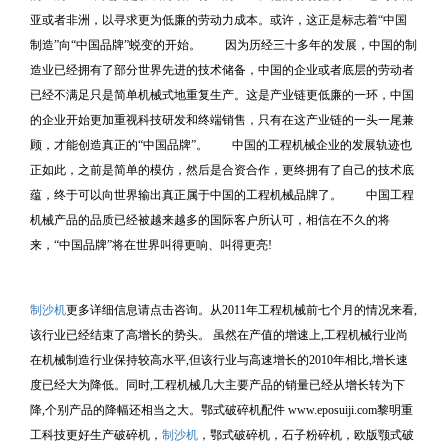
亚或者非洲，以寻求更为低廉的劳动力成本。或许，这正是标志着“中国
制造”向“中国品牌”蜕变的开始。 因为历经三十多年的发展，中国的制
造业已经拥有了部分世界先进的技术储备，中国的企业或者底层的劳动者
已经不满足只是简单机械式地重复生产。这是产业链更低廉的一环，中国
的企业开始更加重视科技研发和终端销售，只有在这产业链的一头一尾兼
顾，才能创造真正的“中国品牌”。 中国的工程机械企业的发展轨迹也
正如此，之前是简单的模仿，然后是合资合作，更终拥有了自己的技术底
蕴，终于可以向世界输出真正属于中国的工程机械品牌了。 中国工程
机械产品的品质已经被越来越多的国际客户所认可，相信在不久的将
来，“中国品牌”将在世界叫得更响、叫得更亮!
制沙机
更多详细信息请点击咨询。从2011年工程机械前七个月的情况来看,
该行业已经结束了高增长的势头。 虽然在产值的增速上,工程机械行业尚
在机械制造行业保持较高水平,但该行业与高速增长的2010年相比,增长速
度已经大为降低。同时,工程机械几大主要产品的销量已经从增长转为下
降,个别产品的降幅还相当之大。鄂式破碎机配件 www.eposuiji.com黎明重
工科技更好生产破碎机，
制沙机
，鄂式破碎机，石子粉碎机，欧版颚式破