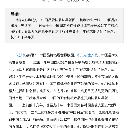
时间:19/07/26
浏览次数:
286次
导读:
制沙机 黎明好，中国品牌拓展世界版图。 机制砂生产线 ，中国品牌
拓展世界版图 过去十年中国固定资产投资持续高增长成就了工程机
械行业，而四万亿刺激更是让这个行业在黄金十年的末期达到了顶点。
从2011下半年开
制沙机
黎明好，中国品牌拓展世界版图。
机制砂生产线
，中国品牌拓
展世界版图 过去十年中国固定资产投资持续高增长成就了工程机械行
业，而四万亿刺激更是让这个行业在“黄金十年”的末期达到了顶点。从
2011下半年开始，工程机械行业受经济增速下降的影响，整个市场陷入低
迷状态，然而这并没有让中国工程机械企业停下前进的脚步。他们或集中
精力进行科技创新，或实实在在进行内功修炼，或把目光放到更为广阔的
国外市场，开始布局全球，中国的工程机械产品也开始拓展世界版
图。 之前的十几年、甚至几十年，中国因为各种因素被人冠以“世界
工厂”的称号，世界上的很多角落都知道“中国制造”的名号，也随处能够看
到中国五花八门的商品。然而到了2012年，很多国际型企业都关闭了在华
的直属工厂，尤其是服装劳动力行业的企业。他们纷纷把制造业迁到东南