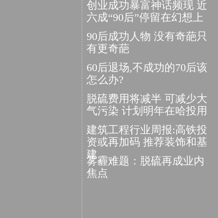
创业成功暴富神话频现 近
六成“90后”停留在幻想上
90后成功人物 没有奇葩只
有更奇葩
60后退场,不成功的70后该
怎么办?
脱硫费用将减半 可减少大
气污染 计划明年在哈投用
建筑工程行业周报:高铁投
资或再加码 推荐装饰和基
建
雾霾难题：脱硫再成业内
焦点