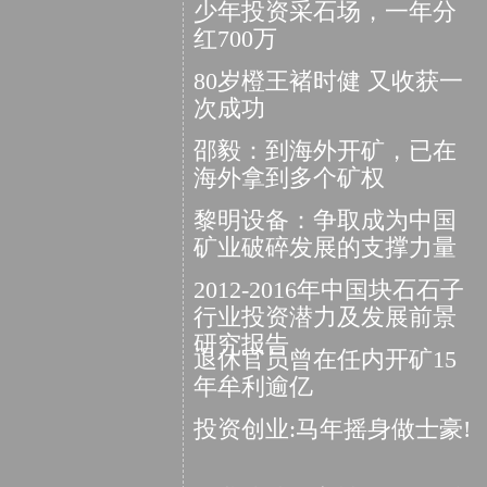
少年投资采石场，一年分
红700万
80岁橙王褚时健 又收获一
次成功
邵毅：到海外开矿，已在
海外拿到多个矿权
黎明设备：争取成为中国
矿业破碎发展的支撑力量
2012-2016年中国块石石子
行业投资潜力及发展前景
研究报告
退休官员曾在任内开矿15
年牟利逾亿
投资创业:马年摇身做士豪!