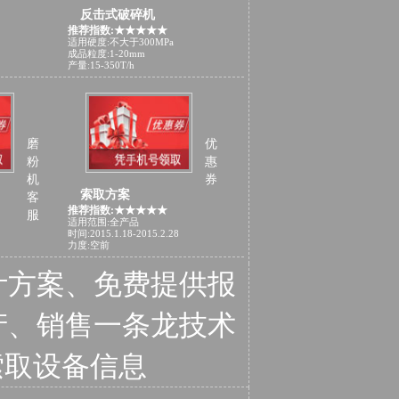
反击式破碎机
推荐指数:★★★★★
适用硬度:不大于300MPa
成品粒度:1-20mm
产量:15-350T/h
磨
优
粉
惠
机
券
索取方案
客
推荐指数:★★★★★
服
适用范围:全产品
时间:2015.1.18-2015.2.28
力度:空前
计方案、免费提供报
产、销售一条龙技术
索取设备信息