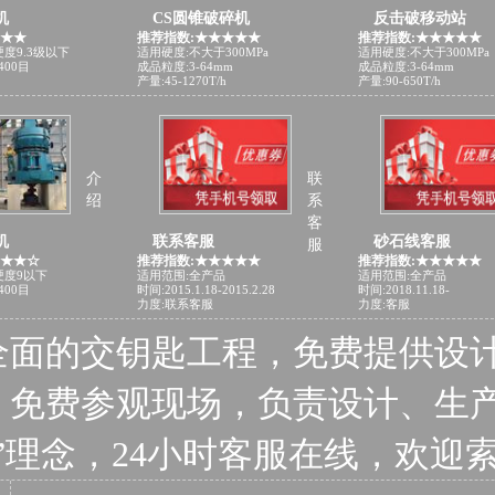
机
CS圆锥破碎机
反击破移动站
★★★
推荐指数:★★★★★
推荐指数:★★★★★
度9.3级以下
适用硬度:不大于300MPa
适用硬度:不大于300MPa
400目
成品粒度:3-64mm
成品粒度:3-64mm
产量:45-1270T/h
产量:90-650T/h
介
联
绍
系
客
机
联系客服
砂石线客服
服
★★★☆
推荐指数:★★★★★
推荐指数:★★★★★
硬度9以下
适用范围:全产品
适用范围:全产品
400目
时间:2015.1.18-2015.2.28
时间:2018.11.18-
力度:联系客服
力度:客服
全面的交钥匙工程，免费提供设
、免费参观现场，负责设计、生
”理念，24小时客服在线，欢迎