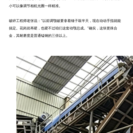
小可以像调节相机光圈一样精准。
破碎工程师老张说："以前调颚破要拿着锤子敲半天，现在动动手指就能
搞定。花岗岩再硬，也硬不过咱们这套动颚总成。"确实，这块更殊合
金，其耐磨度是普通锰钢的三倍以上。