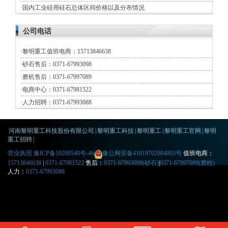
·
国内工业硅用硅石总体区间价格以及分布情况
公司电话
·
黎明重工值班电商：15713846638
·
砂石售后：0371-67993098
·
磨机售后：0371-67997089
·
电商中心：0371-67981522
·
人力招聘：0371-67993088
河南黎明重工科技股份有限公司
|
黎明重工科技
|
黎明重工
|
黎明重工官网
|
黎明
重工招聘
|
营业执照
豫ICP备10200540号-46
豫公网安备41019702004003号
值班电商：
15713846638
|
0371-67981522
售后：
0371-67993098(砂石)
|
0371-67997089(磨粉)
人力：
0371-67993088