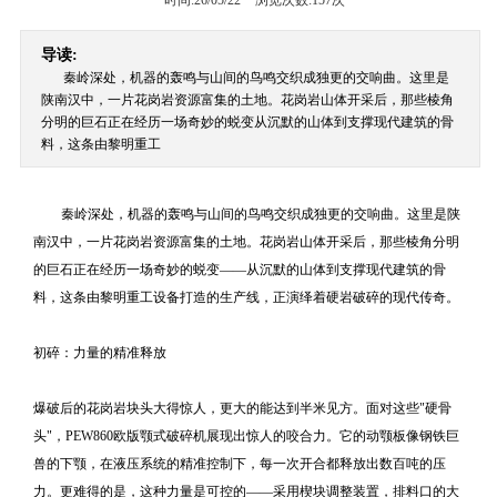
时间:26/05/22
浏览次数:
157次
导读:
秦岭深处，机器的轰鸣与山间的鸟鸣交织成独更的交响曲。这里是
陕南汉中，一片花岗岩资源富集的土地。花岗岩山体开采后，那些棱角
分明的巨石正在经历一场奇妙的蜕变从沉默的山体到支撑现代建筑的骨
料，这条由黎明重工
秦岭深处，机器的轰鸣与山间的鸟鸣交织成独更的交响曲。这里是陕
南汉中，一片花岗岩资源富集的土地。花岗岩山体开采后，那些棱角分明
的巨石正在经历一场奇妙的蜕变——从沉默的山体到支撑现代建筑的骨
料，这条由黎明重工设备打造的生产线，正演绎着硬岩破碎的现代传奇。
初碎：力量的精准释放
爆破后的花岗岩块头大得惊人，更大的能达到半米见方。面对这些"硬骨
头"，PEW860欧版颚式破碎机展现出惊人的咬合力。它的动颚板像钢铁巨
兽的下颚，在液压系统的精准控制下，每一次开合都释放出数百吨的压
力。更难得的是，这种力量是可控的——采用楔块调整装置，排料口的大