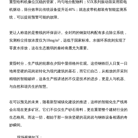
重型给料机像位沉稳的管家，均匀地分配物料；S5X系列振动筛采用双电
机驱动，筛分效率比传统设备提升近40%；就连皮带机都装有智能监测系
统，可以提前预警可能的故障。
更让人称道的是整线的环保设计。全封闭的钢架结构配有多点除尘系统，
实测粉尘排放浓度仅为18mg/m³，远低于国家标准。水循环系统则实现了
零废水排放，这在生态脆弱的秦岭南麓尤为重要。
黄昏时分，生产线的轮廓在夕阳中显得格外壮观。这些钢铁巨人日复一日
地将坚硬的花岗岩转化为现代建筑的基石，而它们自己，从粗放的开采到
精细的智能破碎，这条生产线讲述的不仅是技术的进步，更是人与机器、
与自然和谐共生的智慧。
在可以预见的未来，随着新型城镇化建设的推进，这样的智能化生产线将
会出现在更多矿区。它们不仅仅生产砂石骨料，更在重塑整个建材行业的
生态格局。而这一切，都始于那一块块坚硬的花岗岩与钢铁设备相遇的奇
妙瞬间。
现场视频如下：