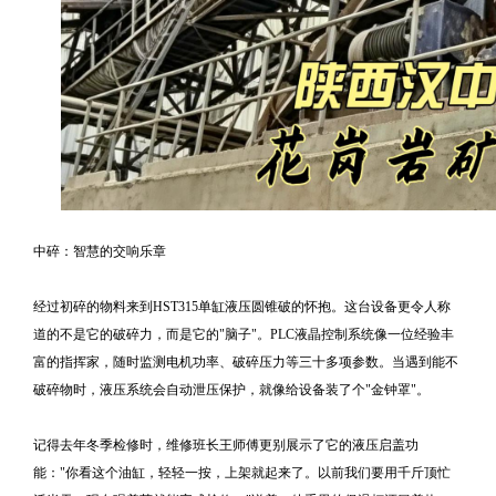
中碎：智慧的交响乐章
经过初碎的物料来到HST315单缸液压圆锥破的怀抱。这台设备更令人称
道的不是它的破碎力，而是它的"脑子"。PLC液晶控制系统像一位经验丰
富的指挥家，随时监测电机功率、破碎压力等三十多项参数。当遇到能不
破碎物时，液压系统会自动泄压保护，就像给设备装了个"金钟罩"。
记得去年冬季检修时，维修班长王师傅更别展示了它的液压启盖功
能："你看这个油缸，轻轻一按，上架就起来了。以前我们要用千斤顶忙