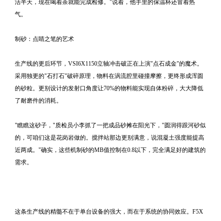
活半天，现在喝着茶就能完成检修。"说着，他手里的保温杯还冒着热
气。
制砂：点睛之笔的艺术
生产线的更后环节，VSI6X1150立轴冲击破正在上演"点石成金"的魔术。
采用独更的"石打石"破碎原理，物料在涡流腔里碰撞摩擦，更终形成浑圆
的砂粒。更别设计的发射口角度让70%的物料能实现自体粉碎，大大降低
了耐磨件的消耗。
"瞧瞧这砂子，"质检员小李抓了一把成品砂摊在阳光下，"圆润得跟河砂似
的，可咱们这是花岗岩做的。搅拌站那边更别满意，说混凝土强度能提高
近两成。"确实，这些机制砂的MB值控制在0.8以下，完全满足好的建筑的
需求。
这条生产线的精髓不在于单台设备的强大，而在于系统的协同效应。F5X